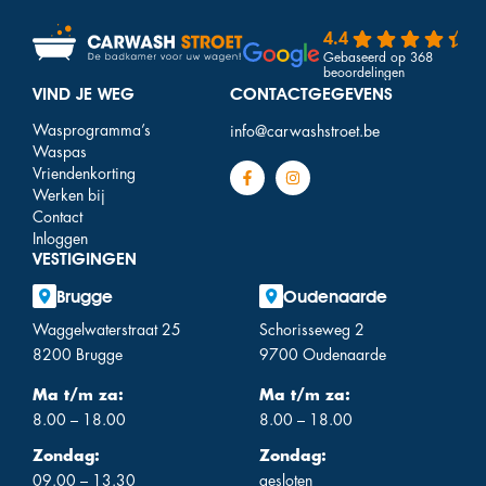
4.4
Gebaseerd op 368
beoordelingen
VIND JE WEG
CONTACTGEGEVENS
Wasprogramma’s
info@carwashstroet.be
Waspas
Vriendenkorting
Werken bij
Contact
Inloggen
VESTIGINGEN
Brugge
Oudenaarde
Waggelwaterstraat 25
Schorisseweg 2
8200 Brugge
9700 Oudenaarde
Ma t/m za:
Ma t/m za:
8.00 – 18.00
8.00 – 18.00
Zondag:
Zondag:
09.00 – 13.30
gesloten